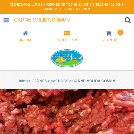
ATENDEMOS: LUNES A VIERNES DE 7.30HS -12.00HS Y 15.30HS - 19.00HS,
SÁBADOS DE 7.30HS A 12.30HS
CARNE MOLIDA COMUN
0
INICIO
PRODUCTOS
CARRITO
Inicio
>
CARNES
>
VACUNOS
>
CARNE MOLIDA COMUN