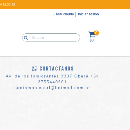
A 12.30HS
Crear cuenta
Iniciar sesión
0
$0
CONTACTANOS
Av. de los Inmigrantes 3397 Oberá +54
3755440601
santamonicasrl@hotmail.com.ar