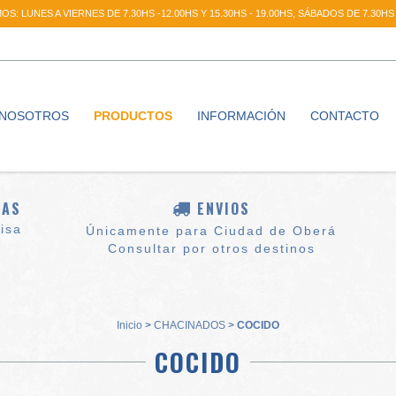
S: LUNES A VIERNES DE 7.30HS -12.00HS Y 15.30HS - 19.00HS, SÁBADOS DE 7.30HS 
NOSOTROS
PRODUCTOS
INFORMACIÓN
CONTACTO
TAS
ENVIOS
Visa
Únicamente para Ciudad de Oberá
Consultar por otros destinos
Inicio
>
CHACINADOS
>
COCIDO
COCIDO