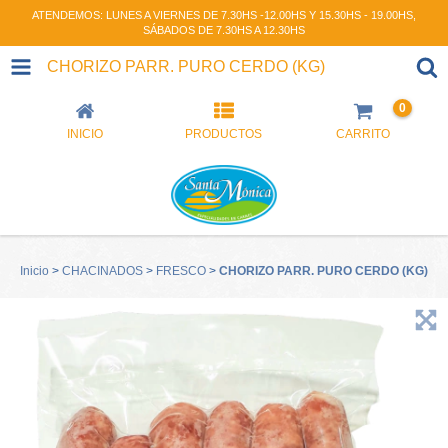
ATENDEMOS: LUNES A VIERNES DE 7.30HS -12.00HS Y 15.30HS - 19.00HS,
SÁBADOS DE 7.30HS A 12.30HS
CHORIZO PARR. PURO CERDO (KG)
0
INICIO
PRODUCTOS
CARRITO
Inicio
>
CHACINADOS
>
FRESCO
>
CHORIZO PARR. PURO CERDO (KG)