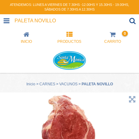
ATENDEMOS: LUNES A VIERNES DE 7.30HS -12.00HS Y 15.30HS - 19.00HS,
SÁBADOS DE 7.30HS A 12.30HS
PALETA NOVILLO
0
INICIO
PRODUCTOS
CARRITO
Inicio
>
CARNES
>
VACUNOS
>
PALETA NOVILLO