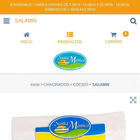
ATENDEMOS: LUNES A VIERNES DE 7.30HS -12.00HS Y 15.30HS - 19.00HS,
SÁBADOS DE 7.30HS A 12.30HS
SALAMIN
0
INICIO
PRODUCTOS
CARRITO
Inicio
>
CHACINADOS
>
COCIDO
>
SALAMIN